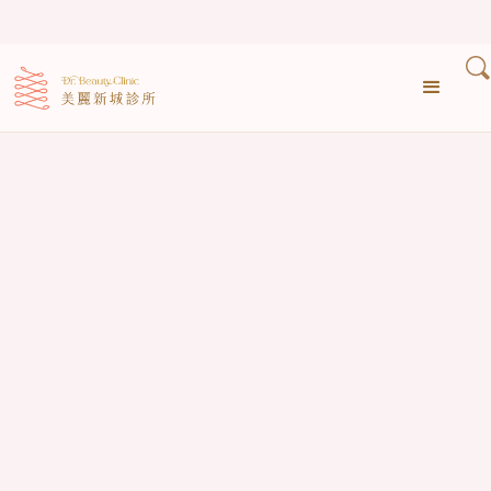
›
›
首頁
醫生專欄
蜂巢皮秒是什麼?原理、蜂巢透鏡功效與和一般皮秒的差別一次看懂