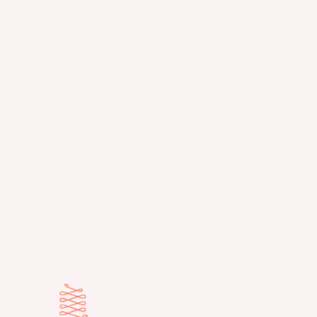
LINE
立即預約
效果和副作用可能因個人體質不同而有所差異，建議您
諮詢專業醫師，
有關治療的任何相關問題，歡迎您隨時與美麗新城診所
聯繫。
我們將竭誠為您提供專業的諮詢和服務。